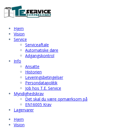
Hjem
Vision
Service
Serviceaftale
Automatiske døre
Adgangskontrol
Info
Ansatte
Historien
Leveringsbetingelser
Persondatapolitik
Job hos T.E. Service
Myndighedskrav
Det skal du være opmærksom på
EN16005 Krav
Lagervarer
Hjem
Vision