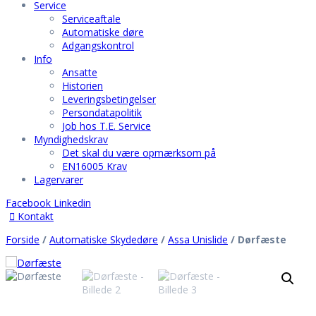
Service
Serviceaftale
Automatiske døre
Adgangskontrol
Info
Ansatte
Historien
Leveringsbetingelser
Persondatapolitik
Job hos T.E. Service
Myndighedskrav
Det skal du være opmærksom på
EN16005 Krav
Lagervarer
Facebook
Linkedin
Kontakt
Forside
Hjem
/
Automatiske Skydedøre
/
Assa Unislide
/ Dørfæste
Vision
Service
Serviceaftale
Automatiske døre
Adgangskontrol