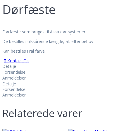
Info
Dørfæste
Ansatte
Historien
Leveringsbetingelser
Persondatapolitik
Job hos T.E. Service
Dørfæste som bruges til Assa dør systemer.
Myndighedskrav
Det skal du være opmærksom på
De bestilles i tilskårende længde, alt efter behov
EN16005 Krav
Kan bestilles i ral farve
Lagervarer
Kontakt Os
Kontakt
Detalje
Forsendelse
Anmeldelser
Detalje
Forsendelse
Anmeldelser
Relaterede varer