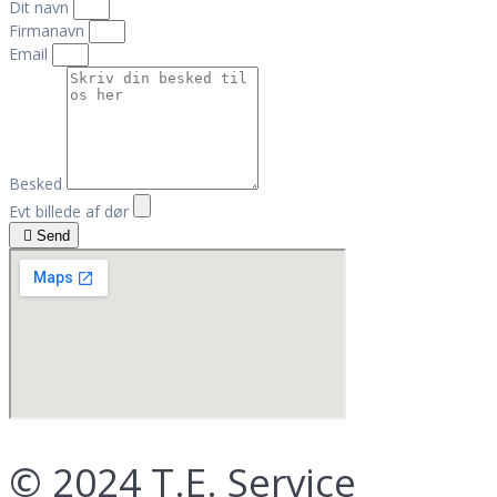
Dit navn
Firmanavn
Email
Besked
Evt billede af dør
Send
© 2024 T.E. Service