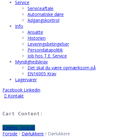
Service
Serviceaftale
Automatiske døre
Adgangskontrol
Info
Ansatte
Historien
Leveringsbetingelser
Persondatapolitik
Job hos T.E. Service
Myndighedskrav
Det skal du være opmærksom på
EN16005 Krav
Lagervarer
Facebook
Linkedin
Kontakt
Hjem
Vision
Cart Content:
Service
Serviceaftale
0 items -
kr.
0,00
Automatiske døre
Forside
/
Dørlukkere
/ Dørlukkere
Adgangskontrol