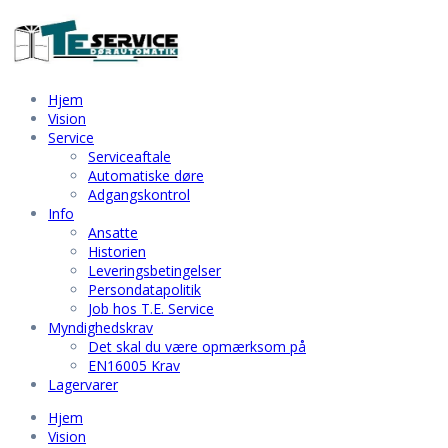
Hjem
Vision
Service
Serviceaftale
Automatiske døre
Adgangskontrol
Info
Ansatte
Historien
Leveringsbetingelser
Persondatapolitik
Job hos T.E. Service
Myndighedskrav
Det skal du være opmærksom på
EN16005 Krav
Lagervarer
Hjem
Vision