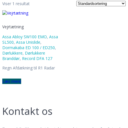
Info
Viser 1 resultat
Ansatte
Historien
Leveringsbetingelser
Persondatapolitik
Vejrtætning
Job hos T.E. Service
Myndighedskrav
Assa Abloy SW100 EMO
,
Assa
Det skal du være opmærksom på
SL500
,
Assa Unislide
,
EN16005 Krav
Dormakaba ED 100 / ED250
,
Lagervarer
Dørlukkere
,
Dørlukkere
Branddør
,
Record DFA 127
Kontakt
Regn Afdækning til R1 Radar
Læs mere
Kontakt os