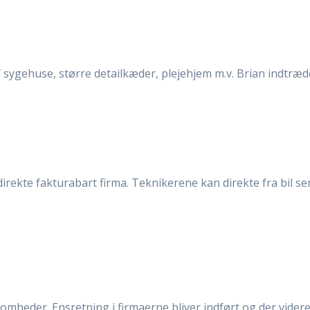
f sygehuse, større detailkæder, plejehjem m.v. Brian indtræd
direkte fakturabart firma. Teknikerene kan direkte fra bil s
somheder. Ensretning i firmaerne bliver indført og der vider