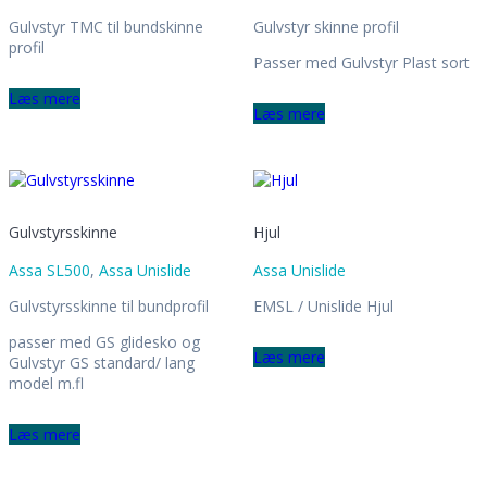
Gulvstyr TMC til bundskinne
Gulvstyr skinne profil
profil
Passer med Gulvstyr Plast sort
Læs mere
Læs mere
Gulvstyrsskinne
Hjul
Assa SL500
,
Assa Unislide
Assa Unislide
Gulvstyrsskinne til bundprofil
EMSL / Unislide Hjul
passer med GS glidesko og
Læs mere
Gulvstyr GS standard/ lang
model m.fl
Læs mere