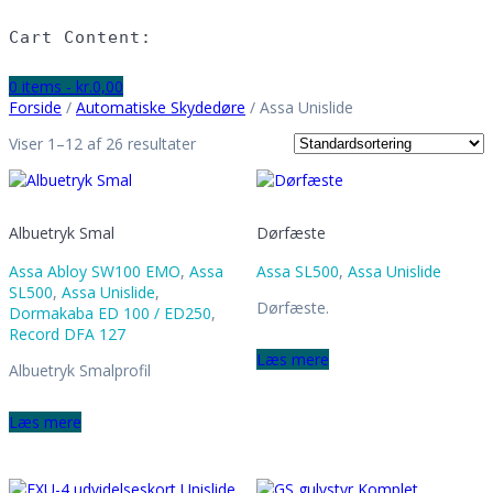
Info
Ansatte
Cart Content:
Historien
Leveringsbetingelser
0 items -
kr.
0,00
Persondatapolitik
Forside
/
Automatiske Skydedøre
/ Assa Unislide
Job hos T.E. Service
Myndighedskrav
Viser 1–12 af 26 resultater
Det skal du være opmærksom på
EN16005 Krav
Lagervarer
Kontakt
Albuetryk Smal
Dørfæste
Assa Abloy SW100 EMO
,
Assa
Assa SL500
,
Assa Unislide
SL500
,
Assa Unislide
,
Dørfæste.
Dormakaba ED 100 / ED250
,
Record DFA 127
Læs mere
Albuetryk Smalprofil
Læs mere