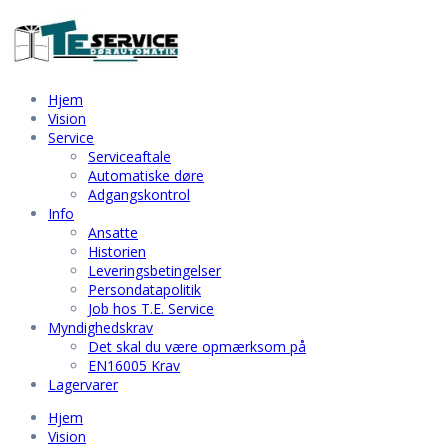
Hjem
Vision
Service
Serviceaftale
Automatiske døre
Adgangskontrol
Info
Ansatte
Historien
Leveringsbetingelser
Persondatapolitik
Job hos T.E. Service
Myndighedskrav
Det skal du være opmærksom på
EN16005 Krav
Lagervarer
Hjem
Vision