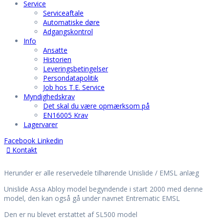
Service
Serviceaftale
Automatiske døre
Adgangskontrol
Info
Ansatte
Historien
Leveringsbetingelser
Persondatapolitik
Job hos T.E. Service
Myndighedskrav
Det skal du være opmærksom på
EN16005 Krav
Lagervarer
Facebook
Linkedin
Kontakt
Hjem
Herunder er alle reservedele tilhørende Unislide / EMSL anlæg
Vision
Service
Unislide Assa Abloy model begyndende i start 2000 med denne
Serviceaftale
model, den kan også gå under navnet Entrematic EMSL
Automatiske døre
Adgangskontrol
Den er nu blevet erstattet af SL500 model