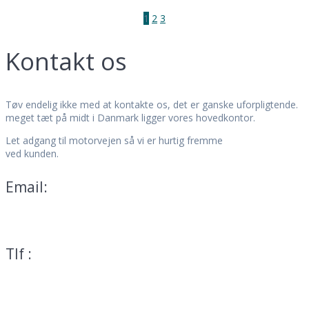
Posts
Page
Page
Page
1
2
3
navigation
Kontakt os
Tøv endelig ikke med at kontakte os, det er ganske uforpligtende.
meget tæt på midt i Danmark ligger vores hovedkontor.
Let adgang til motorvejen så vi er hurtig fremme
ved kunden.
Email:
mail@teservice.dk
Tlf :
70 25 01 13