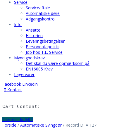
Service
Serviceaftale
Automatiske døre
Adgangskontrol
Info
Ansatte
Historien
Leveringsbetingelser
Persondatapolitik
Job hos T.E. Service
Myndighedskrav
Det skal du være opmærksom på
EN16005 Krav
Lagervarer
Facebook
Linkedin
Kontakt
Hjem
Vision
Cart Content:
Service
Serviceaftale
0 items -
kr.
0,00
Automatiske døre
Forside
/
Automatiske Svingdør
/ Record DFA 127
Adgangskontrol