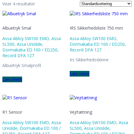
Info
Viser 4 resultater
Ansatte
Historien
Leveringsbetingelser
Persondatapolitik
Albuetryk Smal
IRS Sikkerhedsliste 750 mm
Job hos T.E. Service
Myndighedskrav
Assa Abloy SW100 EMO
,
Assa
Assa Abloy SW100 EMO
,
Det skal du være opmærksom på
SL500
,
Assa Unislide
,
Dormakaba ED 100 / ED250
,
EN16005 Krav
Dormakaba ED 100 / ED250
,
Record DFA 127
Lagervarer
Record DFA 127
Irs Sikkerhedsskinne
Kontakt
Albuetryk Smalprofil
Læs mere
Læs mere
R1 Sensor
Vejrtætning
Assa Abloy SW100 EMO
,
Assa
Assa Abloy SW100 EMO
,
Assa
Unislide
,
Dormakaba ED 100 /
SL500
,
Assa Unislide
,
ED250
,
Record DFA 127
Dormakaba ED 100 / ED250
,