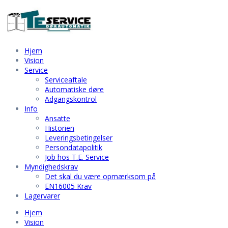
Hjem
Vision
Service
Serviceaftale
Automatiske døre
Adgangskontrol
Info
Ansatte
Historien
Leveringsbetingelser
Persondatapolitik
Job hos T.E. Service
Myndighedskrav
Det skal du være opmærksom på
EN16005 Krav
Lagervarer
Hjem
Vision