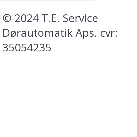
© 2024 T.E. Service
Dørautomatik Aps. cvr:
35054235
Facebook
Linkedin
OK
Kontakt os
Dit navn
Firma navn
Email