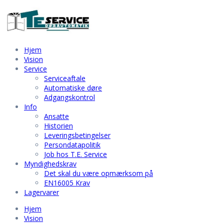
Hjem
Vision
Service
Serviceaftale
Automatiske døre
Adgangskontrol
Info
Ansatte
Historien
Leveringsbetingelser
Persondatapolitik
Job hos T.E. Service
Myndighedskrav
Det skal du være opmærksom på
EN16005 Krav
Lagervarer
Hjem
Vision