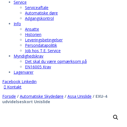
Service
Serviceaftale
Automatiske døre
Adgangskontrol
Info
Ansatte
Historien
Leveringsbetingelser
Persondatapolitik
Job hos T.E. Service
Myndighedskrav
Det skal du være opmærksom på
EN16005 Krav
Lagervarer
Facebook
Linkedin
Kontakt
Forside
Hjem
/
Automatiske Skydedøre
/
Assa Unislide
/ EXU-4
udvidelseskort Unislide
Vision
Service
Serviceaftale
Automatiske døre
Adgangskontrol