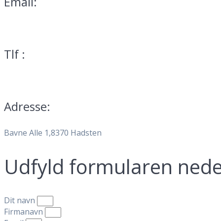
Email:
mail@teservice.dk
Tlf :
70 25 01 13
Adresse:
Bavne Alle 1,8370 Hadsten
Udfyld formularen ned
Dit navn
Firmanavn