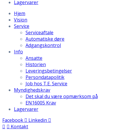
Lagervarer
Hjem
Vision
Service
Serviceaftale
Automatiske døre
Adgangskontrol
Info
Ansatte
Historien
Leveringsbetingelser
Persondatapolitik
Job hos T.E. Service
Myndighedskrav
Det skal du være opmærksom på
EN16005 Krav
Lagervarer
Facebook
Linkedin
Kontakt