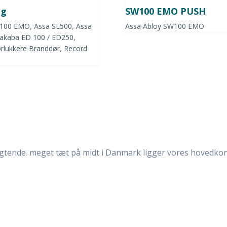
ng
SW100 EMO PUSH
,
,
W100 EMO
Assa SL500
Assa
Assa Abloy SW100 EMO
,
kaba ED 100 / ED250
,
rlukkere Branddør
Record
igtende. meget tæt på midt i Danmark ligger vores hovedkon