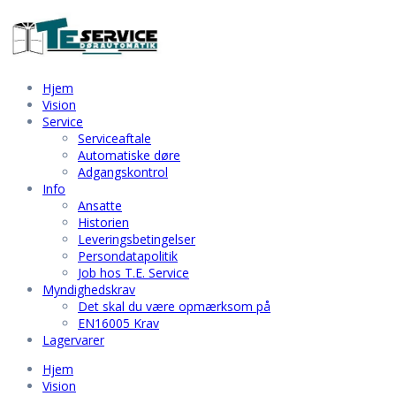
Hjem
Vision
Service
Serviceaftale
Automatiske døre
Adgangskontrol
Info
Ansatte
Historien
Leveringsbetingelser
Persondatapolitik
Job hos T.E. Service
Myndighedskrav
Det skal du være opmærksom på
EN16005 Krav
Lagervarer
Hjem
Vision