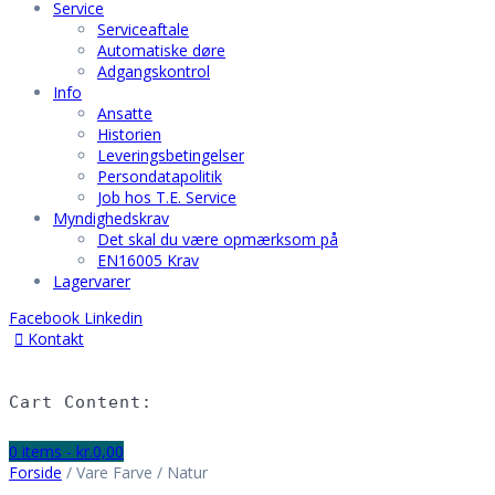
Service
Serviceaftale
Automatiske døre
Adgangskontrol
Info
Ansatte
Historien
Leveringsbetingelser
Persondatapolitik
Job hos T.E. Service
Myndighedskrav
Det skal du være opmærksom på
EN16005 Krav
Lagervarer
Facebook
Linkedin
Kontakt
Hjem
Vision
Cart Content:
Service
Serviceaftale
0 items -
kr.
0,00
Automatiske døre
Forside
/ Vare Farve / Natur
Adgangskontrol