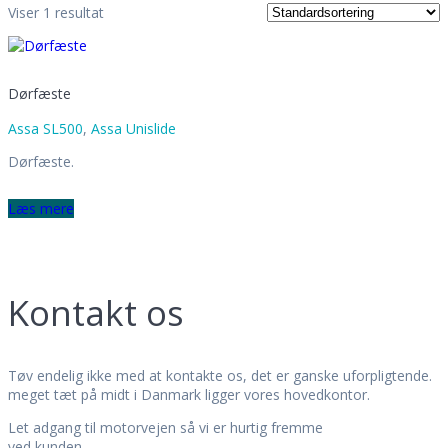
Info
Viser 1 resultat
Ansatte
Historien
Leveringsbetingelser
Persondatapolitik
Dørfæste
Job hos T.E. Service
Myndighedskrav
Assa SL500
,
Assa Unislide
Det skal du være opmærksom på
EN16005 Krav
Dørfæste.
Lagervarer
Læs mere
Kontakt
Kontakt os
Tøv endelig ikke med at kontakte os, det er ganske uforpligtende.
meget tæt på midt i Danmark ligger vores hovedkontor.
Let adgang til motorvejen så vi er hurtig fremme
ved kunden.