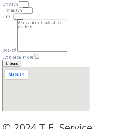
Dit navn
Firmanavn
Email
Besked
Evt billede af dør
Send
© 2024 T.E. Service