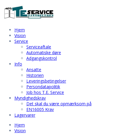
Hjem
Vision
Service
Serviceaftale
Automatiske døre
Adgangskontrol
Info
Ansatte
Historien
Leveringsbetingelser
Persondatapolitik
Job hos T.E. Service
Myndighedskrav
Det skal du være opmærksom på
EN16005 Krav
Lagervarer
Hjem
Vision