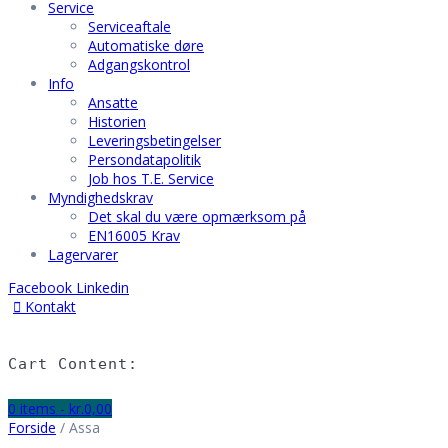
Service
Serviceaftale
Automatiske døre
Adgangskontrol
Info
Ansatte
Historien
Leveringsbetingelser
Persondatapolitik
Job hos T.E. Service
Myndighedskrav
Det skal du være opmærksom på
EN16005 Krav
Lagervarer
Facebook
Linkedin
Kontakt
Hjem
Vision
Cart Content:
Service
Serviceaftale
0 items -
kr.
0,00
Automatiske døre
Forside
/ Assa
Adgangskontrol