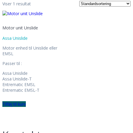
Info
Viser 1 resultat
Ansatte
Historien
Leveringsbetingelser
Persondatapolitik
Motor unit Unslide
Job hos T.E. Service
Myndighedskrav
Assa Unislide
Det skal du være opmærksom på
EN16005 Krav
Motor enhed til Unislide eller
Lagervarer
EMSL
Kontakt
Passer til :
Assa Unislide
Assa Unislide-T
Entrematic EMSL
Entrematic EMSL-T
Tilføj til kurv