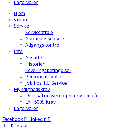
Lagervarer
Hjem
Vision
Service
Serviceaftale
Automatiske døre
Adgangskontrol
Info
Ansatte
Historien
Leveringsbetingelser
Persondatapolitik
Job hos T.E. Service
Myndighedskrav
Det skal du være opmærksom på
EN16005 Krav
Lagervarer
Facebook
Linkedin
Kontakt