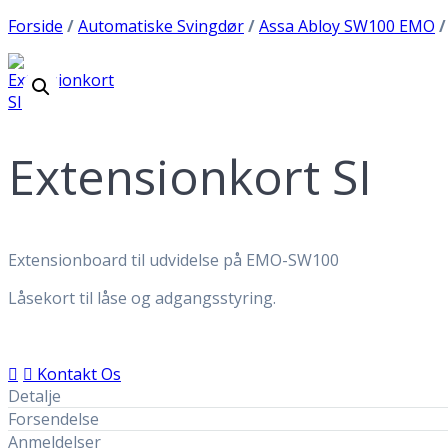
Forside
Hjem
/
Automatiske Svingdør
/
Assa Abloy SW100 EMO
/
Vision
Service
Serviceaftale
Automatiske døre
Adgangskontrol
Extensionkort SI
Info
Ansatte
Historien
Leveringsbetingelser
Persondatapolitik
Extensionboard til udvidelse på EMO-SW100
Job hos T.E. Service
Myndighedskrav
Låsekort til låse og adgangsstyring.
Det skal du være opmærksom på
EN16005 Krav
Lagervarer
Kontakt Os
Kontakt
Detalje
Forsendelse
Anmeldelser