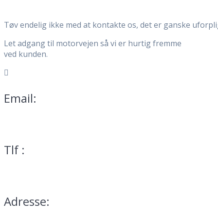
Tøv endelig ikke med at kontakte os, det er ganske uforpl
Let adgang til motorvejen så vi er hurtig fremme
ved kunden.
Email:
mail@teservice.dk
Tlf :
70 25 01 13
Adresse: